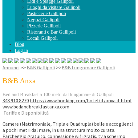
Lidi e Spiagge Gallipoli
Luoghi da visitare Gallipoli
Pasticcerie Gallipoli
Negozi Gallipoli
Pizzerie Gallipoli
Ristoranti e Bar Gallipoli
Locali Gallipoli
Blog
Log In
Annunci
>>
B&B Gallipoli
>>
B&B Lungomare Gallipoli
B&B Anxa
Bed and Breakfast a 100 metri dal lungomare di Gallipoli
348 910 8270
https://www.booking.com/hotel/it/anxa.it.html
www.bedandbreakfastanxa.com
Tariffe e Disponibilità
Camere (Matrimoniale, Tripla e Quadrupla) belle e accoglienti
a pochi metri dal mare, in una struttura molto curata.
Parcheggio gratuito, connessione wifi gratis, tv a schermo