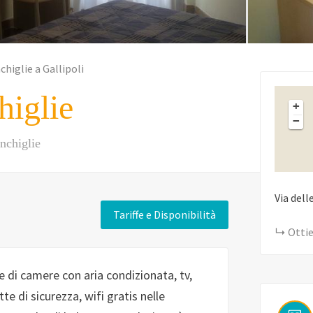
higlie a Gallipoli
iglie
+
−
nchiglie
Via dell
Tariffe e Disponibilità
Ottie
 di camere con aria condizionata, tv,
te di sicurezza, wifi gratis nelle