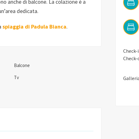
o anche di balcone. La colazione è a
 un’area dedicata.
na
spiaggia di Padula Bianca
.
Check-i
Check-o
Balcone
Tv
Galleri