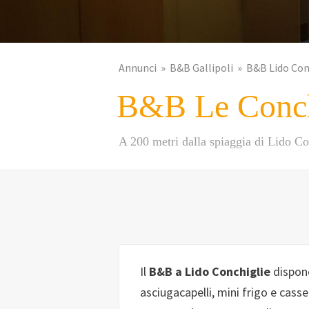
Annunci
B&B Gallipoli
B&B Lido Conc
B&B Le Conch
A 200 metri dalla spiaggia di Lido Co
Il
B&B a Lido Conchiglie
dispone
asciugacapelli, mini frigo e casset