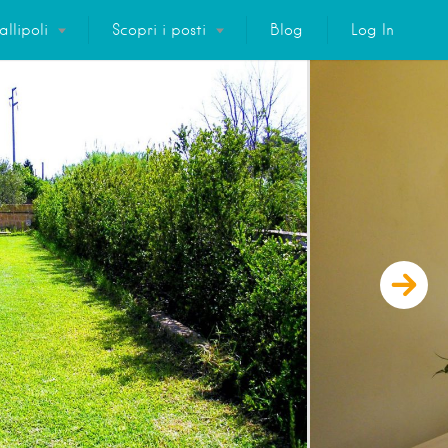
llipoli
Scopri i posti
Blog
Log In