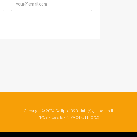
Copyright © 2024 Gallipoli B&B - info@gallipolibb.it
PMService srls - P. IVA 04751140759