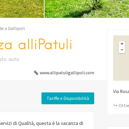
e a Gallipoli
 alliPatuli
+
−
sto auto
www.allipatuligallipoli.com
Via Rosa
Tariffe e Disponibilità
Ottie
ervizi di Qualità, questa è la vacanza di