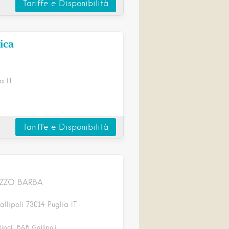
Tariffe e Disponibilità
ica
ia
IT
Tariffe e Disponibilità
AZZO BARBA
allipoli
73014
Puglia
IT
ipoli, B&B Gallipoli