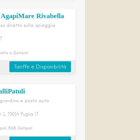
 AgapiMare Rivabella
so diretto sulla spiaggia
IT
ella a Gallipoli
Tariffe e Disponibilità
lliPatuli
giardino e posto auto
i
1
73014
Puglia
IT
oli, B&B Gallipoli