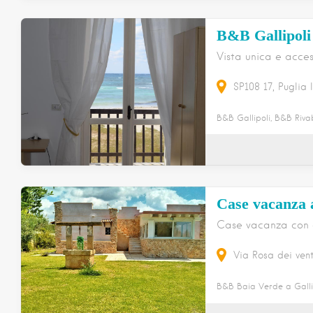
B&B Gallipoli
Vista unica e acces
SP108
17
Puglia
B&B Gallipoli, B&B Rivab
Case vacanza a
Case vacanza con 
Via Rosa dei vent
B&B Baia Verde a Gallip