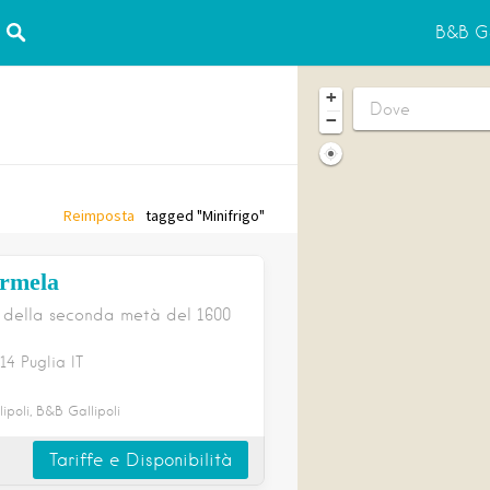
B&B Ga
+
−
Reimposta
tagged "Minifrigo"
rmela
a della seconda metà del 1600
14
Puglia
IT
ipoli, B&B Gallipoli
Tariffe e Disponibilità