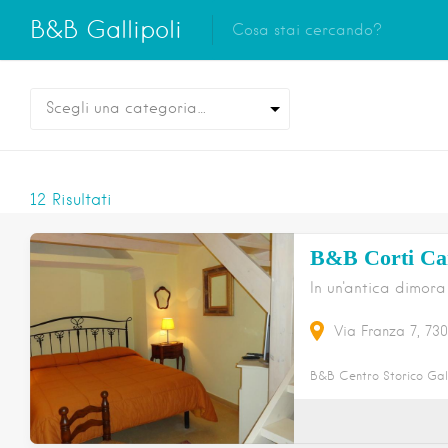
B&B Gallipoli
Scegli una categoria…
12
Risultati
B&B Corti Ca
In un'antica dimor
Via Franza
7
730
B&B Centro Storico Gall