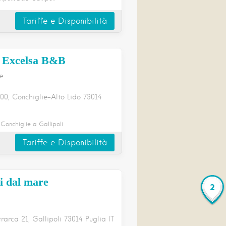
Tariffe e Disponibilità
s Excelsa B&B
e
100
Conchiglie-Alto Lido
73014
Conchiglie a Gallipoli
Tariffe e Disponibilità
i dal mare
2
trarca
21
Gallipoli
73014
Puglia
IT