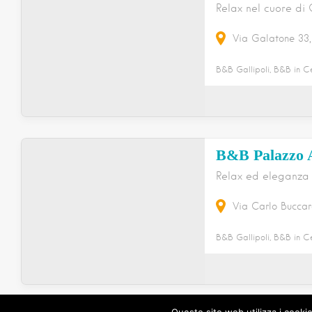
Relax nel cuore di 
Via Galatone
33
B&B Gallipoli, B&B in Ce
B&B Palazzo A
Relax ed eleganza
Via Carlo Buccar
B&B Gallipoli, B&B in Ce