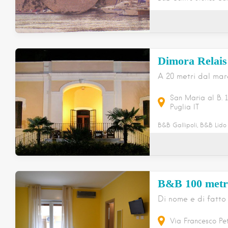
Dimora Relai
A 20 metri dal mar
San Maria al B.
Puglia
IT
B&B Gallipoli, B&B Lido 
B&B 100 metr
Di nome e di fatto
Via Francesco Pe