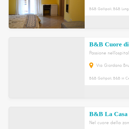
B&B Gallipoli, B&B Lung
B&B Cuore di 
Passione nell'ospita
Via Giordano Br
B&B Gallipoli, B&B in Ce
B&B La Casa d
Nel cuore della zo