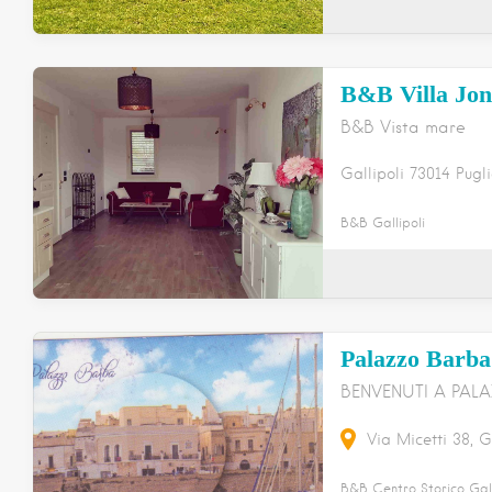
B&B Villa Jon
B&B Vista mare
Gallipoli
73014
Pugl
B&B Gallipoli
Palazzo Barba
BENVENUTI A PAL
Via Micetti
38
G
B&B Centro Storico Gall