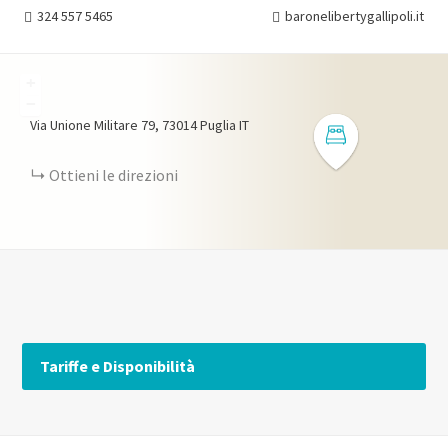
324 557 5465
baronelibertygallipoli.it
+
−
Via Unione Militare
79
73014
Puglia
IT
Ottieni le direzioni
Tariffe e Disponibilità