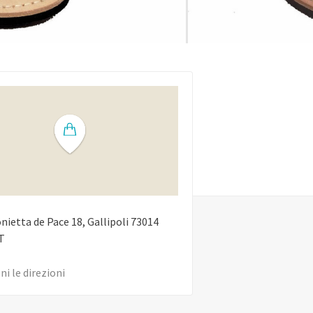
onietta de Pace
18
Gallipoli
73014
T
ni le direzioni