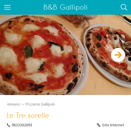
B&B Gallipoli
Annunci
Pizzerie Gallipoli
Le Tre sorelle
0833262693
Sito Internet